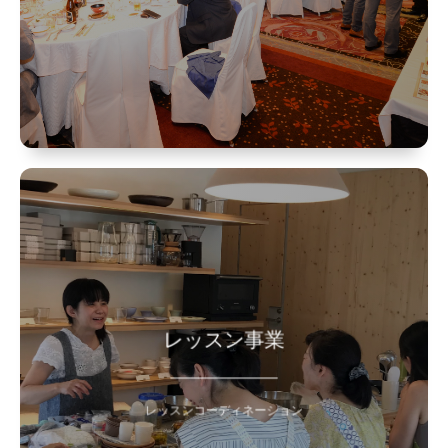
>> イベント事業詳細はこちら
アットホームな雰囲気で学べる
少人数制をとり、参加頂きやすい
「入会金なし・個別申込み・単発レッスン」
のシステムとなっております。
レッスン事業
バラエティ豊かなレッスン内容を
ご用意しておりますので、
レッスンコーディネーション
是非ご参加ください！