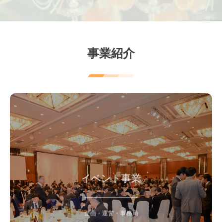
事業紹介
「シェフの集い」をはじめ、食に関する
様々なイベントの事務局を行っています。
イベント事業
イベント開催の際には、参加希望者、
協賛・ブース出展希望会社募集の
お手伝いをします。
お気軽にお問い合わせ下さい。
企画・運営・事務局