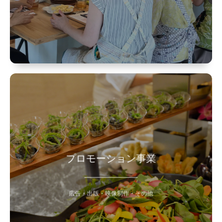
>> レッスン事業詳細はこちら
出版物への広告掲載募集、
プロモーションの為の動画制作、
書籍出版、レシピ開発、バスツアー等
プロモーション事業
クライアント様のご要望にあわせて
お手伝いします。
お気軽にお問い合わせください。
広告・出版・映像制作・その他
>> プロモーション事業詳細はこちら